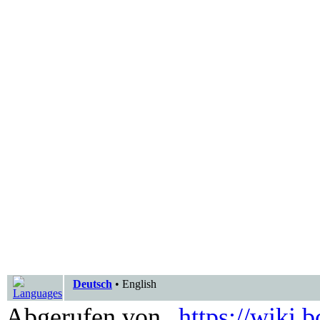
Deutsch
•
English
Abgerufen von „
https://wiki.