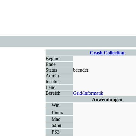
Crash Collection
Beginn
Ende
Status
beendet
Admin
Institut
Land
Bereich
Grid/Informatik
Anwendungen
Win
Linux
Mac
64bit
PS3