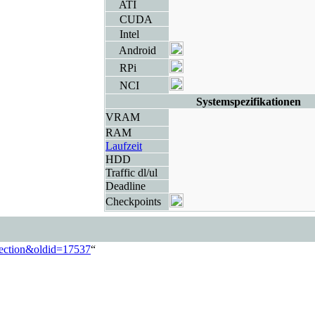
ATI
CUDA
Intel
Android
RPi
NCI
Systemspezifikationen
VRAM
RAM
Laufzeit
HDD
Traffic dl/ul
Deadline
Checkpoints
llection&oldid=17537
“