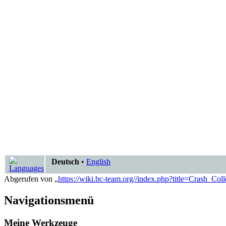
Deutsch
•
English
Abgerufen von „
https://wiki.bc-team.org//index.php?title=Crash_Co
Navigationsmenü
Meine Werkzeuge