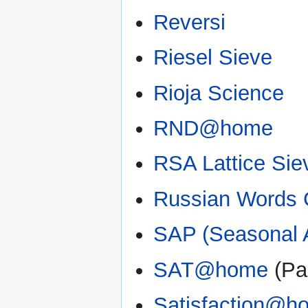
Reversi
Riesel Sieve
Rioja Science
RND@home
RSA Lattice Siev
Russian Words C
SAP (Seasonal At
SAT@home
(Par
Satisfaction@h