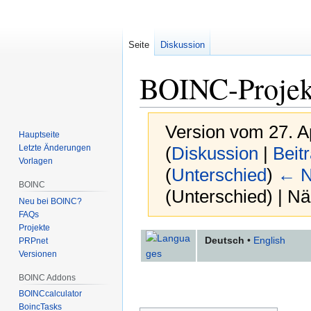
Seite
Diskussion
BOINC-Projek
Version vom 27. A
Hauptseite
Letzte Änderungen
(
Diskussion
|
Beit
Vorlagen
(
Unterschied
)
← N
BOINC
(Unterschied) | N
Neu bei BOINC?
FAQs
Projekte
Zur
Zur
Deutsch
•
English
PRPnet
Navigation
Suche
Versionen
springen
springen
BOINC Addons
BOINCcalculator
BoincTasks