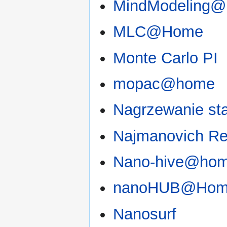
MindModeling@
MLC@Home
Monte Carlo PI
mopac@home
Nagrzewanie st
Najmanovich Re
Nano-hive@ho
nanoHUB@Ho
Nanosurf