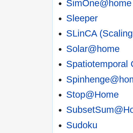
SimOne@home
Sleeper
SLinCA (Scaling
Solar@home
Spatiotemporal 
Spinhenge@ho
Stop@Home
SubsetSum@H
Sudoku