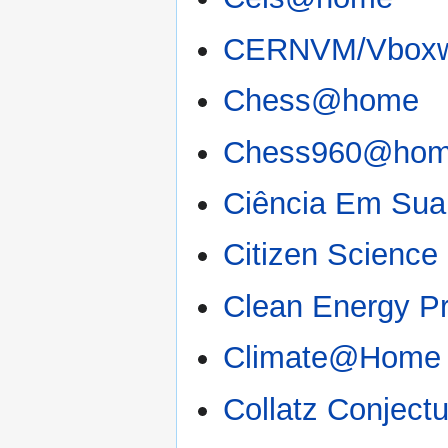
CERNVM/Vboxwra
Chess@home
Chess960@ho
Ciência Em Sua
Citizen Science
Clean Energy Pr
Climate@Home
Collatz Conject