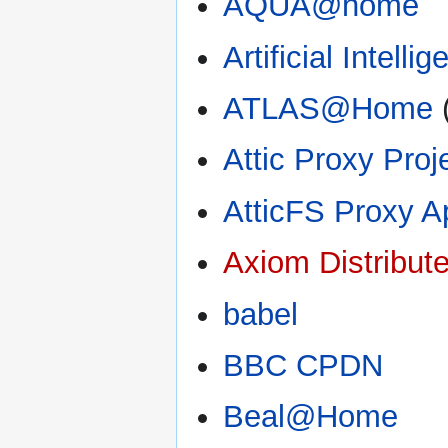
AQUA@home
Artificial Intell
ATLAS@Home
Attic Proxy Proj
AtticFS Proxy A
Axiom Distribut
babel
BBC CPDN
Beal@Home