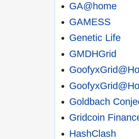
GA@home
GAMESS
Genetic Life
GMDHGrid
GoofyxGrid@H
GoofyxGrid@H
Goldbach Conjec
Gridcoin Financ
HashClash