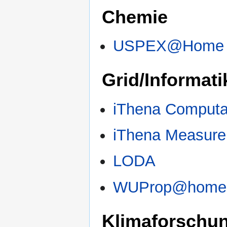
Chemie
USPEX@Home
Grid/Informati
iThena Computa
iThena Measur
LODA
WUProp@home
Klimaforschu