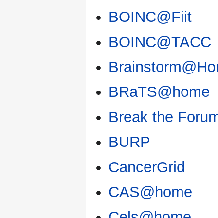
BOINC@Fiit
BOINC@TACC
Brainstorm@H
BRaTS@home
Break the Foru
BURP
CancerGrid
CAS@home
Cels@home