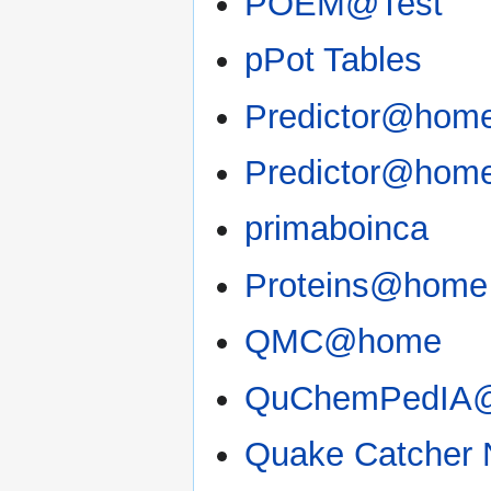
POEM@Test
pPot Tables
Predictor@hom
Predictor@home
primaboinca
Proteins@home
QMC@home
QuChemPedIA
Quake Catcher 