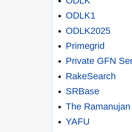
ODLK
ODLK1
ODLK2025
Primegrid
Private GFN Se
RakeSearch
SRBase
The Ramanujan
YAFU