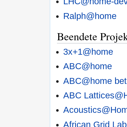
LHC@home-de
Ralph@home
Beendete Proje
3x+1@home
ABC@home
ABC@home bet
ABC Lattices
Acoustics@Ho
African Grid L