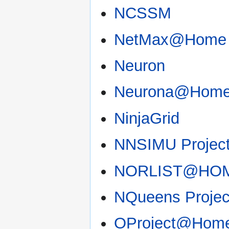
NCSSM
NetMax@Home
Neuron
Neurona@Hom
NinjaGrid
NNSIMU Projec
NORLIST@HO
NQueens Projec
OProject@Hom