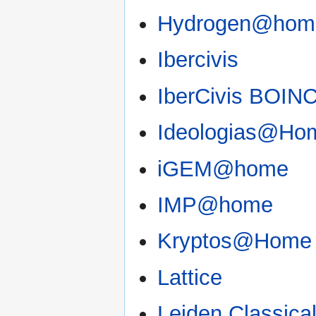
Hydrogen@hom
Ibercivis
IberCivis BOIN
Ideologias@Ho
iGEM@home
IMP@home
Kryptos@Home
Lattice
Leiden Classica