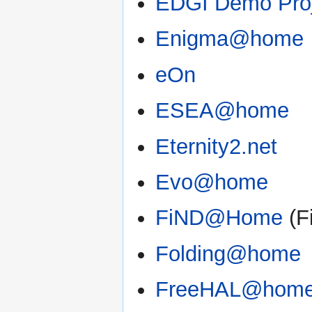
EDGI Demo Pro
Enigma@home
eOn
ESEA@home
Eternity2.net
Evo@home
FiND@Home
(F
Folding@home
FreeHAL@hom