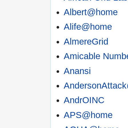
Albert@home
Alife@home
AlmereGrid
Amicable Numb
Anansi
AndersonAtta
AndrOINC
APS@home