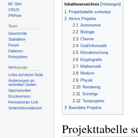
Inhaltsverzeichnis
BC Skin
CRUS
1
Projekttabelle sortierbar
PRPnet
2
Aktive Projekte
2.1
Astronomie
Team
2.2
Biologie
Geschichte
2.3
Chemie
Statistiken
Forum
2.4
Grid/Informatik
Faktoren
2.5
Klimaforschung
Primzahlen
2.6
Kryptografie
2.7
Mathematik
Werkzeuge
2.8
Medizin
Links auf diese Seite
2.9
Physik
Änderungen an
verlinkten Seiten
2.10
Rendering
Spezialseiten
2.11
Sonstige
Druckversion
2.12
Testprojekte
Permanenter Link
3
Beendete Projekte
Seiten­informationen
Projekttabelle s