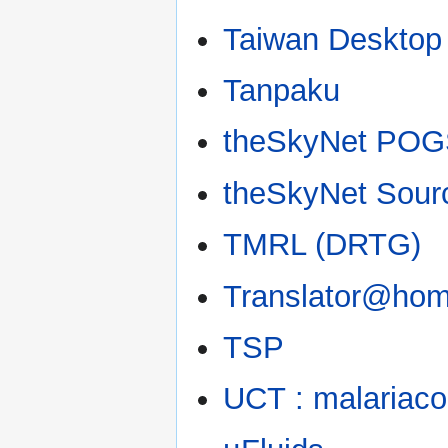
Taiwan Desktop
Tanpaku
theSkyNet PO
theSkyNet Sourc
TMRL (DRTG)
Translator@ho
TSP
UCT : malariacon